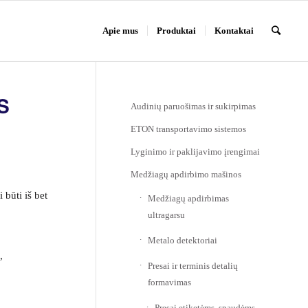
Apie mus
Produktai
Kontaktai
S
Audinių paruošimas ir sukirpimas
ETON transportavimo sistemos
Lyginimo ir paklijavimo įrengimai
Medžiagų apdirbimo mašinos
 būti iš bet
Medžiagų apdirbimas
ultragarsu
Metalo detektoriai
,
Presai ir terminis detalių
formavimas
Presai etiketėms, spaudėms,