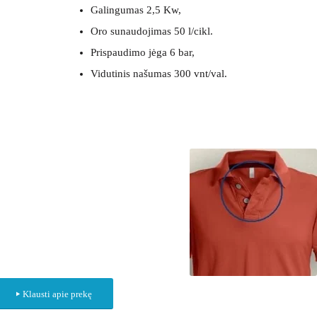
Galingumas 2,5 Kw,
Oro sunaudojimas 50 l/cikl.
Prispaudimo jėga 6 bar,
Vidutinis našumas 300 vnt/val.
Klausti apie prekę