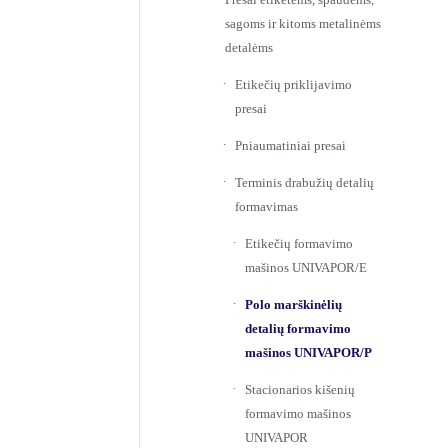
sagoms ir kitoms metalinėms
detalėms
Etikečių priklijavimo
presai
Pniaumatiniai presai
Terminis drabužių detalių
formavimas
Etikečių formavimo
mašinos UNIVAPOR/E
Polo marškinėlių
detalių formavimo
mašinos UNIVAPOR/P
Stacionarios kišenių
formavimo mašinos
UNIVAPOR