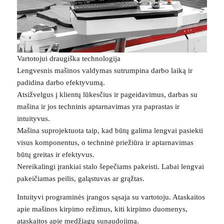
Vartotojui draugiška technologija
Lengvesnis mašinos valdymas sutrumpina darbo laiką ir
padidina darbo efektyvumą.
Atsižvelgus į klientų lūkesčius ir pageidavimus, darbas su
mašina ir jos techninis aptarnavimas yra paprastas ir
intuityvus.
Mašina suprojektuota taip, kad būtų galima lengvai pasiekti
visus komponentus, o techninė priežiūra ir aptarnavimas
būtų greitas ir efektyvus.
Nereikalingi įrankiai stalo šepečiams pakeisti. Labai lengvai
pakeičiamas peilis, galąstuvas ar grąžtas.
Intuityvi programinės įrangos sąsaja su vartotoju. Ataskaitos
apie mašinos kirpimo režimus, kiti kirpimo duomenys,
ataskaitos apie medžiagų sunaudojimą.