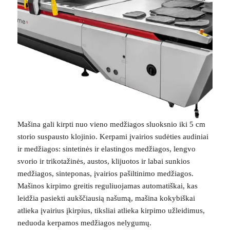
Mašina gali kirpti nuo vieno medžiagos sluoksnio iki 5 cm
storio suspausto klojinio. Kerpami įvairios sudėties audiniai
ir medžiagos: sintetinės ir elastingos medžiagos, lengvo
svorio ir trikotažinės, austos, klijuotos ir labai sunkios
medžiagos, sinteponas, įvairios pašiltinimo medžiagos.
Mašinos kirpimo greitis reguliuojamas automatiškai, kas
leidžia pasiekti aukščiausią našumą, mašina kokybiškai
atlieka įvairius įkirpius, tiksliai atlieka kirpimo užleidimus,
neduoda kerpamos medžiagos nelygumų.