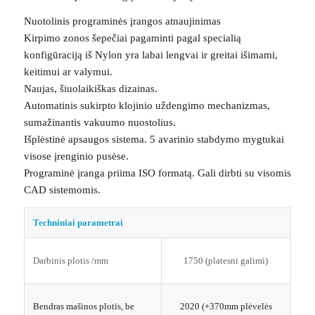
Nuotolinis programinės įrangos atnaujinimas
Kirpimo zonos šepečiai pagaminti pagal specialią
konfigūraciją iš Nylon yra labai lengvai ir greitai išimami,
keitimui ar valymui.
Naujas, šiuolaikiškas dizainas.
Automatinis sukirpto klojinio uždengimo mechanizmas,
sumažinantis vakuumo nuostolius.
Išplėstinė apsaugos sistema. 5 avarinio stabdymo mygtukai
visose įrenginio pusėse.
Programinė įranga priima ISO formatą. Gali dirbti su visomis
CAD sistemomis.
Techniniai parametrai
Darbinis plotis /mm
1750 (platesni galimi)
Bendras mašinos plotis, be
2020 (+370mm plėvelės