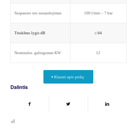
Suspausto oro sunaudojimas
100 l/min – 7 bar
Triukšmo lygis dB
≤ 64
Nominalus galingumas KW
12
Klausti apie prekę
Dalintis