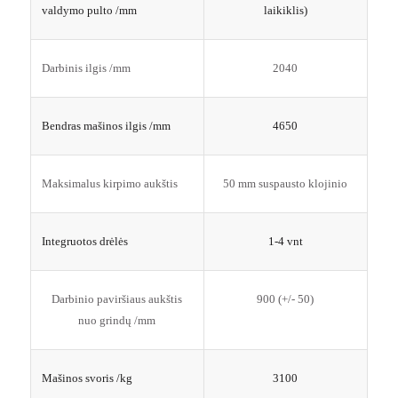
valdymo pulto /mm
laikiklis)
Darbinis ilgis /mm
2040
Bendras mašinos ilgis /mm
4650
Maksimalus kirpimo aukštis
50 mm suspausto klojinio
Integruotos drėlės
1-4 vnt
Darbinio paviršiaus aukštis
900 (+/- 50)
nuo grindų /mm
Mašinos svoris /kg
3100