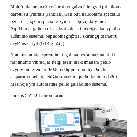
Multifunkcinė mašinos kirpimo galvutė lengvai pritaikoma
darbui su įvairiais įrankiais. Gali būti naudojami specialūs
peiliai ir grąžtai specialių žymų ir įpjovų darymui.
Papildomai galima užsisakyti tokias funkcijas, kaip peilio
aušinimo sistema, papildomi grąžtai , skirtingų diametrų
skylėms daryti (iki 4 grąžtų).
Nauji techniniai sprendimai įgalinantys sumažinanti iki
minimumo vibracijas netgi esant maksimaliam peilio
svyravimo greičiui -6000 ciklų per minutę. Didelio
atsparumo peiliai, leidžia sumažinti peilio keitimo dažnį.
Mašinoje yra automatinė peilio galandimo sistema.
Didelis 55“ LCD monitorius