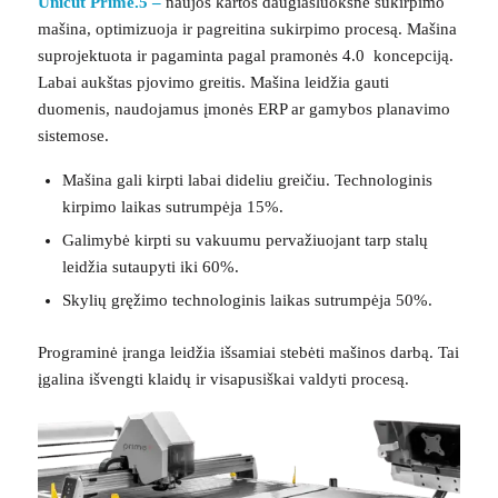
Unicut Prime.5 –
naujos kartos daugiasluoksnė sukirpimo
mašina, optimizuoja ir pagreitina sukirpimo procesą. Mašina
suprojektuota ir pagaminta pagal pramonės 4.0 koncepciją.
Labai aukštas pjovimo greitis. Mašina leidžia gauti
duomenis, naudojamus įmonės ERP ar gamybos planavimo
sistemose.
Mašina gali kirpti labai dideliu greičiu. Technologinis
kirpimo laikas sutrumpėja 15%.
Galimybė kirpti su vakuumu pervažiuojant tarp stalų
leidžia sutaupyti iki 60%.
Skylių gręžimo technologinis laikas sutrumpėja 50%.
Programinė įranga leidžia išsamiai stebėti mašinos darbą. Tai
įgalina išvengti klaidų ir visapusiškai valdyti procesą.