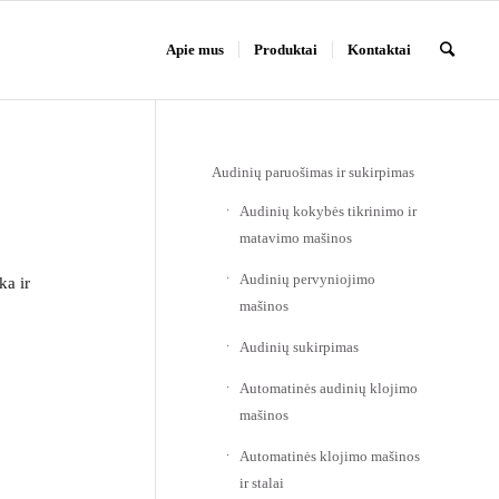
Apie mus
Produktai
Kontaktai
Audinių paruošimas ir sukirpimas
Audinių kokybės tikrinimo ir
matavimo mašinos
Audinių pervyniojimo
ka ir
mašinos
Audinių sukirpimas
Automatinės audinių klojimo
mašinos
Automatinės klojimo mašinos
ir stalai