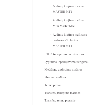
Audinių klojimo mašina
MASTER MT1
Audinių klojimo mašina
Mini Master MN1
Audinių klojimo mašina su
besisukančiu lopšiu
MASTER MTT1
ETON transportavimo sistemos
Lyginimo ir paklijavimo įrengimai
Medžiagų apdirbimo mašinos
Siuvimo mašinos
Termo presai
Transferų iškirpimo mašinos
Transferų termo presai ir