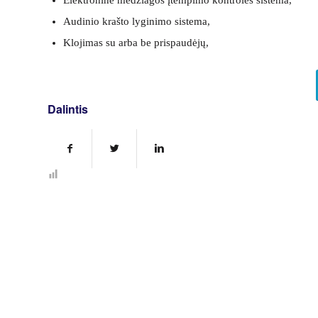
Elektroninė medžiagos įtempimo kontrolės sistema,
Audinio krašto lyginimo sistema,
Klojimas su arba be prispaudėjų,
Dalintis