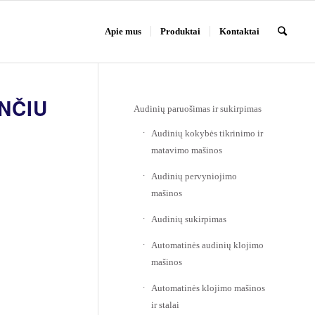
Apie mus
Produktai
Kontaktai
NČIU
Audinių paruošimas ir sukirpimas
Audinių kokybės tikrinimo ir
matavimo mašinos
Audinių pervyniojimo
mašinos
Audinių sukirpimas
Automatinės audinių klojimo
mašinos
Automatinės klojimo mašinos
ir stalai