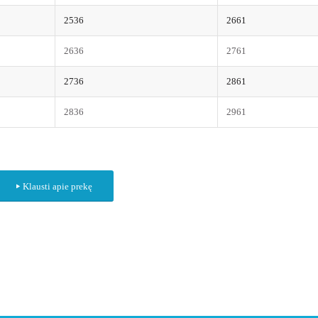
2536
2661
2636
2761
2736
2861
2836
2961
Klausti apie prekę