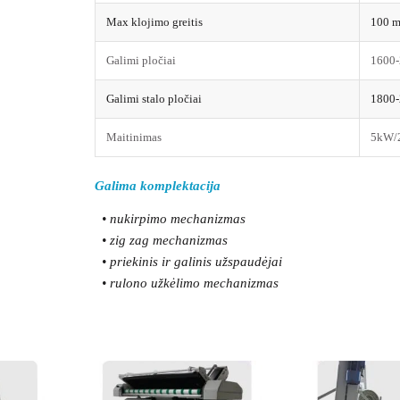
Max klojimo greitis
100 m
Galimi pločiai
1600-
Galimi stalo pločiai
1800-
Maitinimas
5kW/
Galima komplektacija
• nukirpimo mechanizmas
• zig zag mechanizmas
• priekinis ir galinis užspaudėjai
• rulono užkėlimo mechanizmas