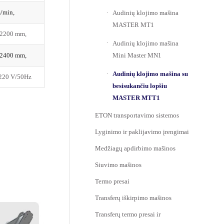
/min,
Audinių klojimo mašina
MASTER MT1
2200 mm,
Audinių klojimo mašina
Mini Master MN1
2400 mm,
Audinių klojimo mašina su
220 V/50Hz
besisukančiu lopšiu
MASTER MTT1
ETON transportavimo sistemos
Lyginimo ir paklijavimo įrengimai
Medžiagų apdirbimo mašinos
Siuvimo mašinos
Termo presai
Transferų iškirpimo mašinos
Transferų termo presai ir