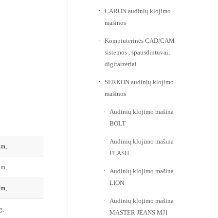
CARON audinių klojimo
mašinos
Kompiuterinės CAD/CAM
sistemos , spausdintuvai,
digitaizeriai
SERKON audinių klojimo
mašinos
Audinių klojimo mašina
BOLT
Audinių klojimo mašina
mm,
FLASH
mm,
Audinių klojimo mašina
LION
mm,
Audinių klojimo mašina
g,
MASTER JEANS MJ1