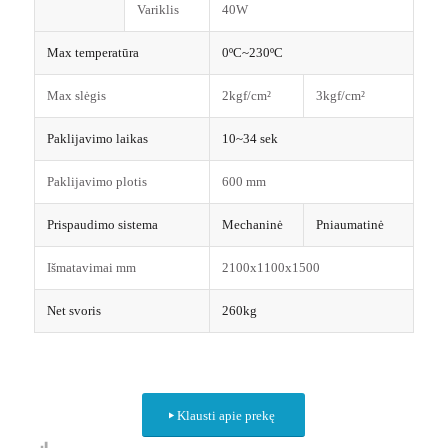
Variklis
40W
Max temperatūra
0ºC~230ºC
Max slėgis
2kgf/cm²
3kgf/cm²
Paklijavimo laikas
10~34 sek
Paklijavimo plotis
600 mm
Prispaudimo sistema
Mechaninė
Pniaumatinė
Išmatavimai mm
2100x1100x1500
Net svoris
260kg
Klausti apie prekę