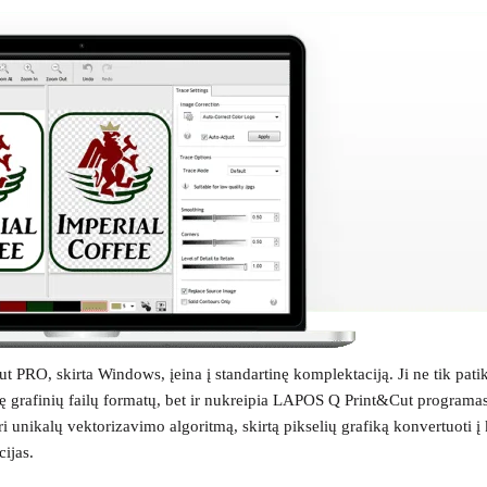
PRO, skirta Windows, įeina į standartinę komplektaciją. Ji ne tik patik
grafinių failų formatų, bet ir nukreipia LAPOS Q Print&Cut programas,
ikalų vektorizavimo algoritmą, skirtą pikselių grafiką konvertuoti į ke
cijas.