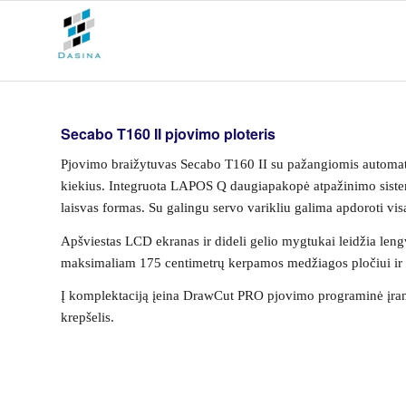
Secabo T160 II pjovimo ploteris
Pjovimo braižytuvas Secabo T160 II su pažangiomis automatinė
kiekius. Integruota LAPOS Q daugiapakopė atpažinimo sistema 
laisvas formas. Su galingu servo varikliu galima apdoroti v
Apšviestas LCD ekranas ir dideli gelio mygtukai leidžia leng
maksimaliam 175 centimetrų kerpamos medžiagos pločiui ir
Į komplektaciją įeina DrawCut PRO pjovimo programinė įranga, 
krepšelis.