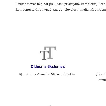
Tvirtas stovas taip pat įtrauktas į pristatymo komplektą. Secab
komponentų dirbti ypač patogu: plėvelės ritinėliai išvyniojam
Didesnis tikslumas
Pjaustant mažiausius šriftus ir objektus
tylios, 
užti