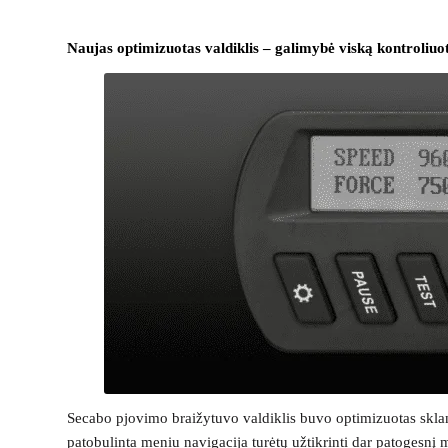
Naujas optimizuotas valdiklis – galimybė viską kontroliuoti
Secabo pjovimo braižytuvo valdiklis buvo optimizuotas sklandž
patobulinta meniu navigacija turėtų užtikrinti dar patogesnį 