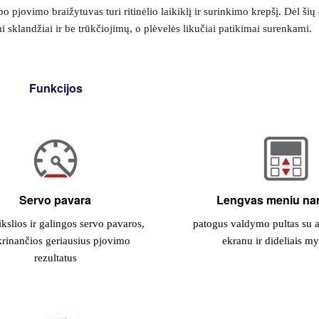
o pjovimo braižytuvas turi ritinėlio laikiklį ir surinkimo krepšį. Dėl šių
i sklandžiai ir be trūkčiojimų, o plėvelės likučiai patikimai surenkami.
Funkcijos
Servo pavara
Lengvas meniu na
tikslios ir galingos servo pavaros,
patogus valdymo pultas su 
krinančios geriausius pjovimo
ekranu ir dideliais m
rezultatus