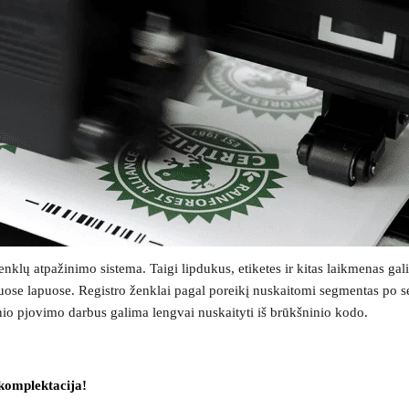
nklų atpažinimo sistema. Taigi lipdukus, etiketes ir kitas laikmenas gali
tuose lapuose. Registro ženklai pagal poreikį nuskaitomi segmentas po 
inio pjovimo darbus galima lengvai nuskaityti iš brūkšninio kodo.
komplektacija!