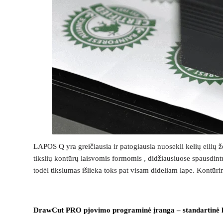
LAPOS Q yra greičiausia ir patogiausia nuosekli kelių eilių že
tikslių kontūrų laisvomis formomis , didžiausiuose spausdin
todėl tikslumas išlieka toks pat visam dideliam lape. Kontūr
DrawCut PRO pjovimo programinė įranga – standartinė 