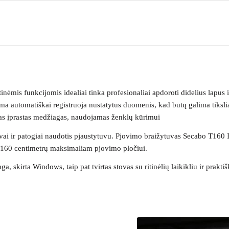
mis funkcijomis idealiai tinka profesionaliai apdoroti didelius lapus i
automatiškai registruoja nustatytus duomenis, kad būtų galima tiksliai
isas įprastas medžiagas, naudojamas ženklų kūrimui
vai ir patogiai naudotis pjaustytuvu. Pjovimo braižytuvas Secabo T160 I
 160 centimetrų maksimaliam pjovimo pločiui.
skirta Windows, taip pat tvirtas stovas su ritinėlių laikikliu ir prakti