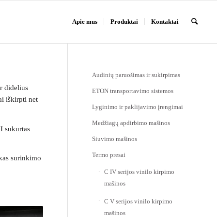
Apie mus
Produktai
Kontaktai
Audinių paruošimas ir sukirpimas
r didelius
ETON transportavimo sistemos
 iškirpti net
Lyginimo ir paklijavimo įrengimai
Medžiagų apdirbimo mašinos
I sukurtas
Siuvimo mašinos
Termo presai
škas surinkimo
C IV serijos vinilo kirpimo
mašinos
C V serijos vinilo kirpimo
mašinos