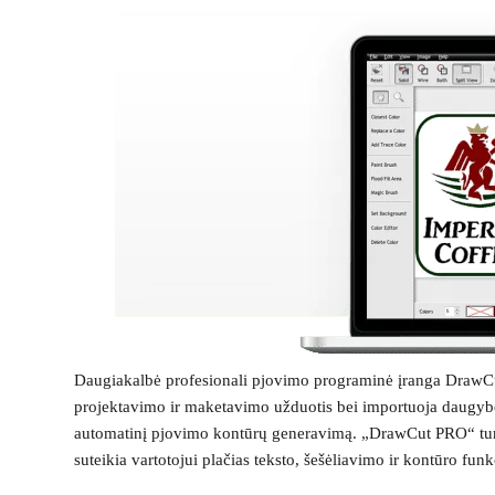
Daugiakalbė profesionali pjovimo programinė įranga DrawCut 
projektavimo ir maketavimo užduotis bei importuoja daugybę 
automatinį pjovimo kontūrų generavimą. „DrawCut PRO“ turi un
suteikia vartotojui plačias teksto, šešėliavimo ir kontūro funk