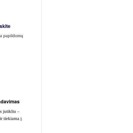
iskite
ia papildomų
padavimas
 jutikliu –
r tiekiama į