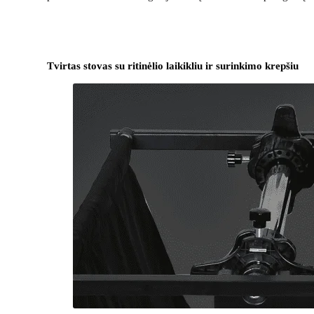
Tvirtas stovas su ritinėlio laikikliu ir surinkimo krepšiu