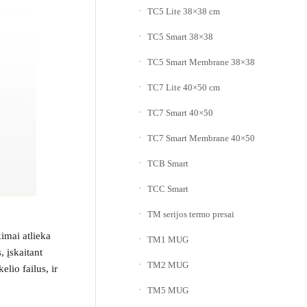
TC5 Lite 38×38 cm
TC5 Smart 38×38
TC5 Smart Membrane 38×38
TC7 Lite 40×50 cm
TC7 Smart 40×50
TC7 Smart Membrane 40×50
TCB Smart
TCC Smart
TM serijos termo presai
imai atlieka
TM1 MUG
 įskaitant
TM2 MUG
lio failus, ir
TM5 MUG