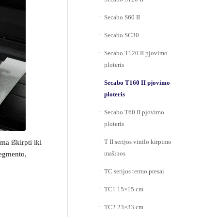
Secabo S60 II
Secabo SC30
Secabo T120 II pjovimo
ploteris
Secabo T160 II pjovimo
ploteris
Secabo T60 II pjovimo
ploteris
T II serijos vinilo kirpimo
ma iškirpti iki
mašinos
segmento,
TC serijos termo presai
TC1 15×15 cm
TC2 23×33 cm