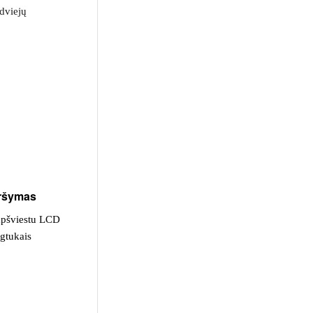
 dviejų
ršymas
apšviestu LCD
ygtukais