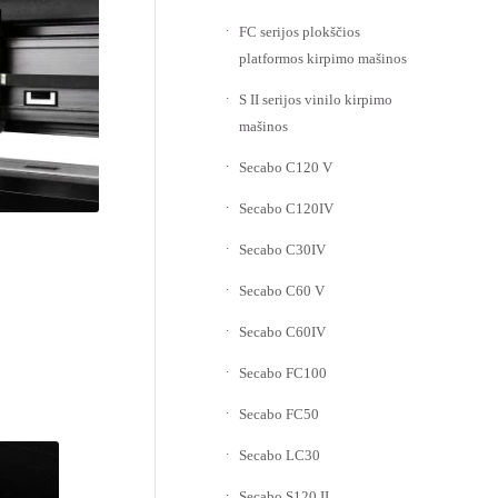
FC serijos plokščios
platformos kirpimo mašinos
S II serijos vinilo kirpimo
mašinos
Secabo C120 V
Secabo C120IV
Secabo C30IV
Secabo C60 V
Secabo C60IV
Secabo FC100
Secabo FC50
Secabo LC30
Secabo S120 II