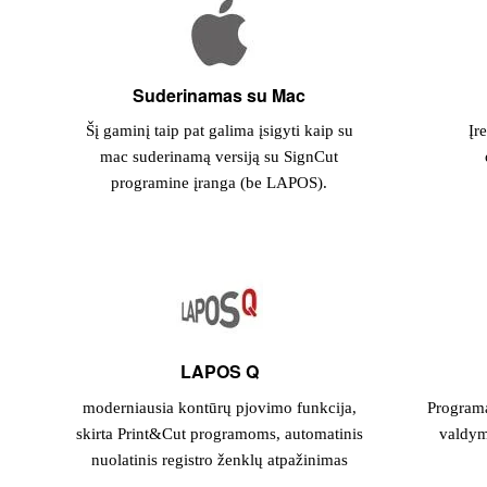
Suderinamas su Mac
Šį gaminį taip pat galima įsigyti kaip su
Įr
mac suderinamą versiją su SignCut
programine įranga (be LAPOS).
LAPOS Q
moderniausia kontūrų pjovimo funkcija,
Program
skirta Print&Cut programoms, automatinis
valdymu
nuolatinis registro ženklų atpažinimas