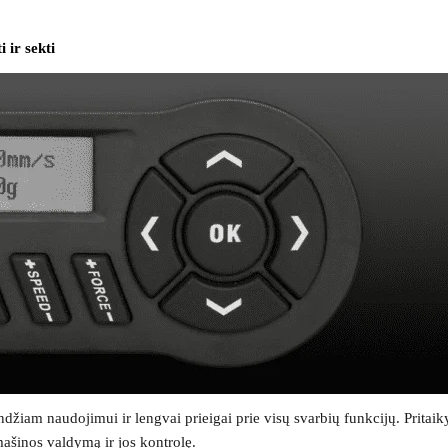
 ir sekti
iam naudojimui ir lengvai prieigai prie visų svarbių funkcijų. Pritaiky
mašinos valdymą ir jos kontrolę.