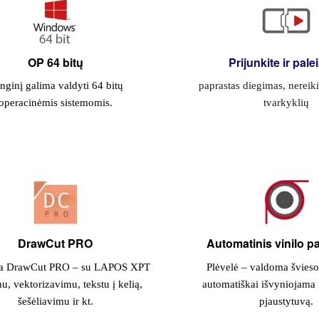
OP 64 bitų
Prijunkite ir pale
enginį galima valdyti 64 bitų
paprastas diegimas, nereik
operacinėmis sistemomis.
tvarkyklių
DrawCut PRO
Automatinis vinilo 
a DrawCut PRO – su LAPOS XPT
Plėvelė – valdoma šviesos
, vektorizavimu, tekstu į kelią,
automatiškai išvyniojama i
šešėliavimu ir kt.
pjaustytuvą.