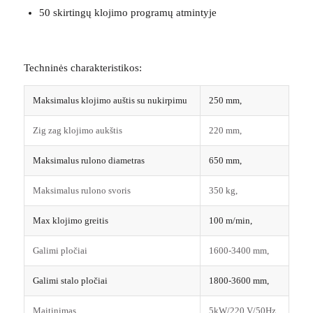
50 skirtingų klojimo programų atmintyje
Techninės charakteristikos:
Maksimalus klojimo auštis su nukirpimu
250 mm,
Zig zag klojimo aukštis
220 mm,
Maksimalus rulono diametras
650 mm,
Maksimalus rulono svoris
350 kg,
Max klojimo greitis
100 m/min,
Galimi pločiai
1600-3400 mm,
Galimi stalo pločiai
1800-3600 mm,
Maitinimas
5kW/220 V/50Hz