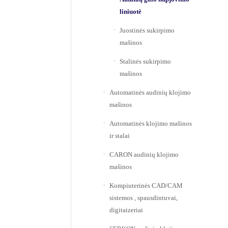
liniuotė
Juostinės sukirpimo
mašinos
Stalinės sukirpimo
mašinos
Automatinės audinių klojimo
mašinos
Automatinės klojimo mašinos
ir stalai
CARON audinių klojimo
mašinos
Kompiuterinės CAD/CAM
sistemos , spausdintuvai,
digitaizeriai