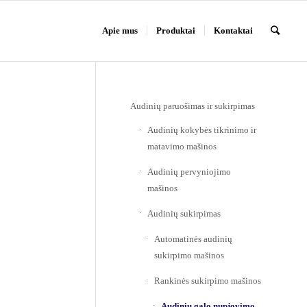
Apie mus
Produktai
Kontaktai
Audinių paruošimas ir sukirpimas
Audinių kokybės tikrinimo ir
matavimo mašinos
Audinių pervyniojimo
mašinos
Audinių sukirpimas
Automatinės audinių
sukirpimo mašinos
Rankinės sukirpimo mašinos
Audinių galo nupjovimo