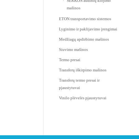
SERKON audinių klojimo
mašinos
ETON transportavimo sistemos
Lyginimo ir paklijavimo įrengimai
Medžiagų apdirbimo mašinos
Siuvimo mašinos
Termo presai
Transferų iškirpimo mašinos
Transferų termo presai ir
pjaustytuvai
Vinilo plėvelės pjaustytuvai