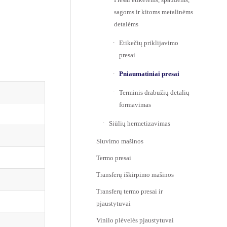
sagoms ir kitoms metalinėms
detalėms
Etikečių priklijavimo
presai
Pniaumatiniai presai
Terminis drabužių detalių
formavimas
Siūlių hermetizavimas
Siuvimo mašinos
Termo presai
Transferų iškirpimo mašinos
Transferų termo presai ir
pjaustytuvai
Vinilo plėvelės pjaustytuvai