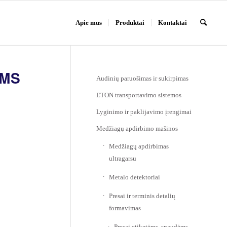
Apie mus
Produktai
Kontaktai
OMS
Audinių paruošimas ir sukirpimas
ETON transportavimo sistemos
Lyginimo ir paklijavimo įrengimai
Medžiagų apdirbimo mašinos
Medžiagų apdirbimas
ultragarsu
Metalo detektoriai
Presai ir terminis detalių
formavimas
Presai etiketėms, spaudėms,