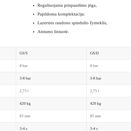
Reguliuojama prispaudimo jėga,
Papildoma komplektacija:
Lazerinis raudono spindulio žymeklis,
Atstumo liniuotė.
GS/S
GS/D
8 bar
8 bar
3-8 bar
3-8 bar
2,75 l
2,75 l
420 kg
420 kg
85 mm
85 mm
3-4 s
3-4 s