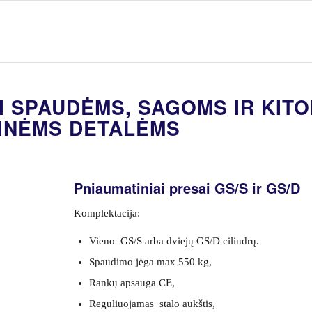
I SPAUDĖMS, SAGOMS IR KIT
INĖMS DETALĖMS
Pniaumatiniai presai GS/S ir GS/D
Komplektacija:
Vieno GS/S arba dviejų GS/D cilindrų.
Spaudimo jėga max 550 kg,
Rankų apsauga CE,
Reguliuojamas stalo aukštis,