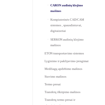
CARON audinių klojimo
mašinos
Kompiuterinės CAD/CAM
sistemos , spausdintuvai,
digitaizeriai
SERKON audinių klojimo
mašinos
ETON transportavimo sistemos
Lyginimo ir paklijavimo įrengimai
Medžiagų apdirbimo mašinos
Siuvimo mašinos
Termo presai
Transferų iškirpimo mašinos
Transferų termo presai ir