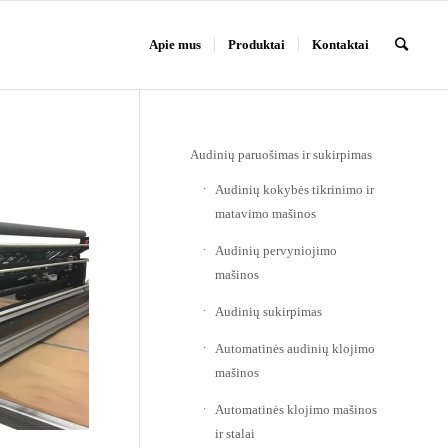
Apie mus
Produktai
Kontaktai
Audinių paruošimas ir sukirpimas
Audinių kokybės tikrinimo ir
matavimo mašinos
Audinių pervyniojimo
mašinos
Audinių sukirpimas
Automatinės audinių klojimo
mašinos
Automatinės klojimo mašinos
ir stalai