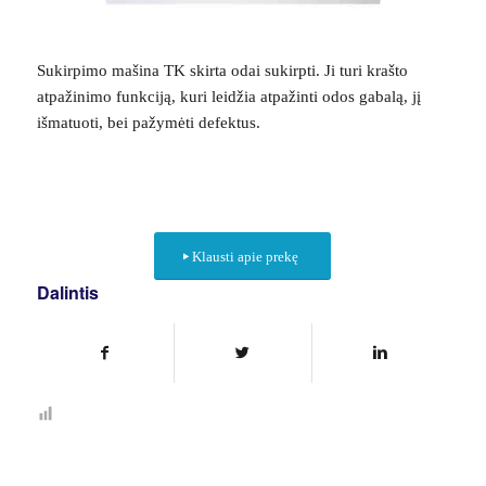
Sukirpimo mašina TK skirta odai sukirpti. Ji turi krašto
atpažinimo funkciją, kuri leidžia atpažinti odos gabalą, jį
išmatuoti, bei pažymėti defektus.
Klausti apie prekę
Dalintis