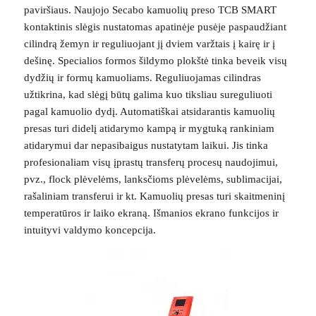
paviršiaus. Naujojo Secabo kamuolių preso TCB SMART
kontaktinis slėgis nustatomas apatinėje pusėje paspaudžiant
cilindrą žemyn ir reguliuojant jį dviem varžtais į kairę ir į
dešinę. Specialios formos šildymo plokštė tinka beveik visų
dydžių ir formų kamuoliams. Reguliuojamas cilindras
užtikrina, kad slėgį būtų galima kuo tiksliau sureguliuoti
pagal kamuolio dydį. Automatiškai atsidarantis kamuolių
presas turi didelį atidarymo kampą ir mygtuką rankiniam
atidarymui dar nepasibaigus nustatytam laikui. Jis tinka
profesionaliam visų įprastų transferų procesų naudojimui,
pvz., flock plėvelėms, lanksčioms plėvelėms, sublimacijai,
rašaliniam transferui ir kt. Kamuolių presas turi skaitmeninį
temperatūros ir laiko ekraną. Išmanios ekrano funkcijos ir
intuityvi valdymo koncepcija.