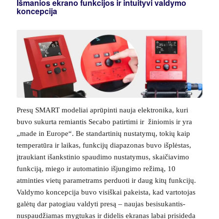
Išmanios ekrano funkcijos ir intuityvi valdymo
koncepcija
Presų SMART modeliai aprūpinti nauja elektronika, kuri
buvo sukurta remiantis Secabo patirtimi ir žiniomis ir yra
„made in Europe“. Be standartinių nustatymų, tokių kaip
temperatūra ir laikas, funkcijų diapazonas buvo išplėstas,
įtraukiant išankstinio spaudimo nustatymus, skaičiavimo
funkciją, miego ir automatinio išjungimo režimą, 10
atminties vietų parametrams perduoti ir daug kitų funkcijų.
Valdymo koncepcija buvo visiškai pakeista, kad vartotojas
galėtų dar patogiau valdyti presą – naujas besisukantis-
nuspaudžiamas mygtukas ir didelis ekranas labai prisideda