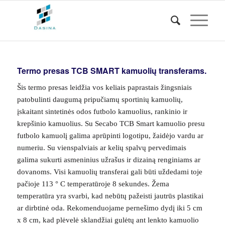
Termo presas TCB SMART kamuolių transferams.
Šis termo presas leidžia vos keliais paprastais žingsniais
patobulinti daugumą pripučiamų sportinių kamuolių,
įskaitant sintetinės odos futbolo kamuolius, rankinio ir
krepšinio kamuolius. Su Secabo TCB Smart kamuolio presu
futbolo kamuolį galima aprūpinti logotipu, žaidėjo vardu ar
numeriu. Su vienspalviais ar kelių spalvų pervedimais
galima sukurti asmeninius užrašus ir dizainą renginiams ar
dovanoms. Visi kamuolių transferai gali būti uždedami toje
pačioje 113 ° C temperatūroje 8 sekundes. Žema
temperatūra yra svarbi, kad nebūtų pažeisti jautrūs plastikai
ar dirbtinė oda. Rekomenduojame pernešimo dydį iki 5 cm
x 8 cm, kad plėvelė sklandžiai gulėtų ant lenkto kamuolio