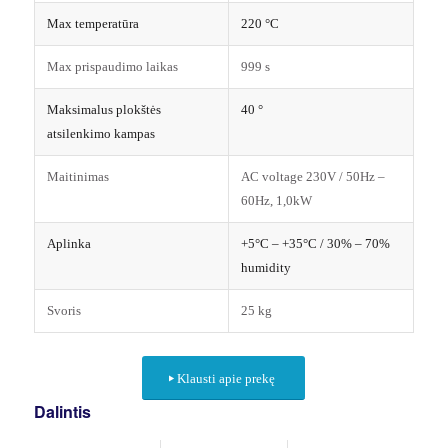
Max temperatūra
220 °C
Max prispaudimo laikas
999 s
Maksimalus plokštės
40 °
atsilenkimo kampas
Maitinimas
AC voltage 230V / 50Hz –
60Hz, 1,0kW
Aplinka
+5°C – +35°C / 30% – 70%
humidity
Svoris
25 kg
Klausti apie prekę
Dalintis