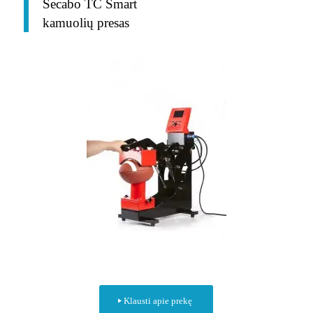
Secabo TC Smart
kamuolių presas
Klausti apie prekę