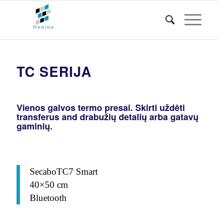
TC SERIJA
Vienos galvos termo presai. Skirti uždėti
transferus and drabužių detalių arba gatavų
gaminių.
S
ecab
oTC7 Smart
40×50 cm
Bluetooth