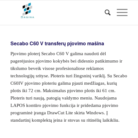
Secabo C60 V transferų pjovimo mašina
Pjovimo ploterį Secabo C60 V galima naudoti dėl
pagerėjusios pjovimo kokybės bei didesnio patikimumo ir
tikslumo beveik visose profesionaliose reklamos
technologijų srityse. Ploteris turi žingsninį variklį. Su Secabo
C60IV pjovimo ploteriu galima pjauti medžiagas, kurių
plotis iki 72 cm. Maksimalus pjovimo plotis iki 61 cm.
Ploteris turi naują, patogią valdymo meniu. Naudojama
LAPOS kontūro pjovimo funkcija ir pridedama pjovimo
programinė įranga DrawCut Lite skirta Windows. Į
standartinį komplektą įeina ir stovas su ritinėlių laikikliu.