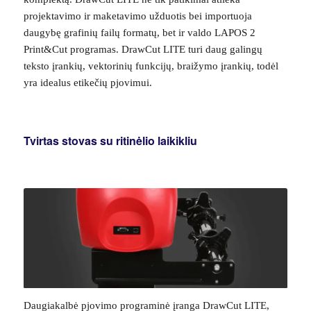
projektavimo ir maketavimo užduotis bei importuoja
daugybę grafinių failų formatų, bet ir valdo LAPOS 2
Print&Cut programas. DrawCut LITE turi daug galingų
teksto įrankių, vektorinių funkcijų, braižymo įrankių, todėl
yra idealus etikečių pjovimui.
Tvirtas stovas su ritinėlio laikikliu
Daugiakalbė pjovimo programinė įranga DrawCut LITE,