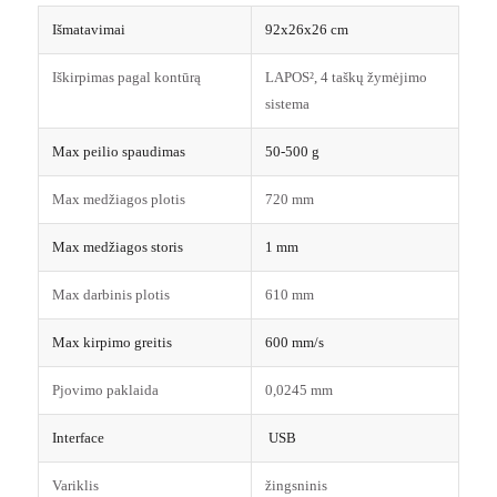
Išmatavimai
92x26x26 cm
Iškirpimas pagal kontūrą
LAPOS², 4 taškų žymėjimo
sistema
Max peilio spaudimas
50-500 g
Max medžiagos plotis
720 mm
Max medžiagos storis
1 mm
Max darbinis plotis
610 mm
Max kirpimo greitis
600 mm/s
Pjovimo paklaida
0,0245 mm
Interface
USB
Variklis
žingsninis