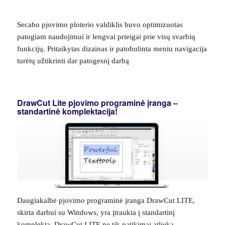
Secabo pjovimo ploterio valdiklis buvo optimizuotas
patogiam naudojimui ir lengvai prieigai prie visų svarbių
funkcijų. Pritaikytas dizainas ir patobulinta meniu navigacija
turėtų užtikrinti dar patogesnį darbą
DrawCut Lite pjovimo programinė įranga –
standartinė komplektacija!
Daugiakalbė pjovimo programinė įranga DrawCut LITE,
skirta darbui su Windows, yra įtraukta į standartinį
komplektą. DrawCut LITE ne tik patikimai atlieka