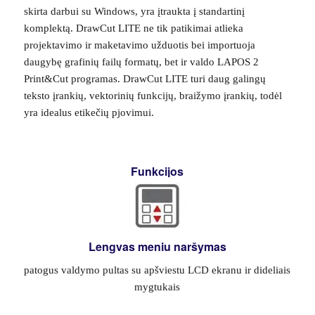
skirta darbui su Windows, yra įtraukta į standartinį
komplektą. DrawCut LITE ne tik patikimai atlieka
projektavimo ir maketavimo užduotis bei importuoja
daugybę grafinių failų formatų, bet ir valdo LAPOS 2
Print&Cut programas. DrawCut LITE turi daug galingų
teksto įrankių, vektorinių funkcijų, braižymo įrankių, todėl
yra idealus etikečių pjovimui.
Funkcijos
Lengvas meniu naršymas
patogus valdymo pultas su apšviestu LCD ekranu ir dideliais
mygtukais