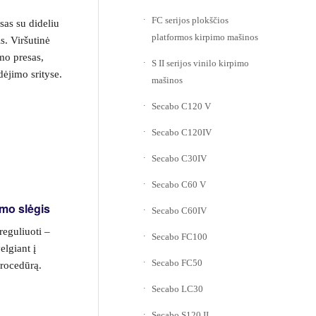
FC serijos plokščios
sas su dideliu
platformos kirpimo mašinos
s. Viršutinė
rmo presas,
S II serijos vinilo kirpimo
dėjimo srityse.
mašinos
Secabo C120 V
Secabo C120IV
Secabo C30IV
Secabo C60 V
mo slėgis
Secabo C60IV
reguliuoti –
Secabo FC100
elgiant į
Secabo FC50
procedūrą.
Secabo LC30
Secabo S120 II