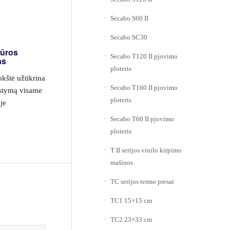
Secabo S60 II
Secabo SC30
tūros
Secabo T120 II pjovimo
as
ploteris
kštė užtikrina
Secabo T160 II pjovimo
rstymą visame
ploteris
je
Secabo T60 II pjovimo
ploteris
T II serijos vinilo kirpimo
mašinos
TC serijos termo presai
TC1 15×15 cm
TC2 23×33 cm