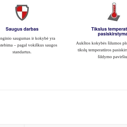
Saugus darbas
Tikslus tempera
pasiskirstym
enginio saugumas ir kokybė yra
Aukštos kokybės šilumos plo
stebima – pagal vokiškus saugos
tikslų temperatūros pasiski
standartus.
šildymo paviršiu