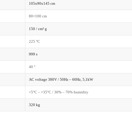
105x90x145 cm
80×100 cm
150 / cm² g
225 °C
999 s
40 °
AC voltage 380V / 50Hz – 60Hz, 5,1kW
+5°C – +35°C / 30% – 70% humidity
320 kg