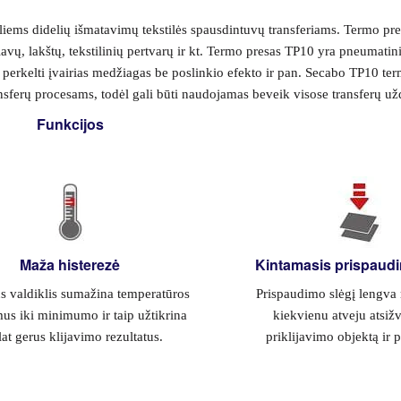
iems didelių išmatavimų tekstilės spausdintuvų transferiams. Termo pre
avų, lakštų, tekstilinių pertvarų ir kt. Termo presas TP10 yra pneumatini
ai perkelti įvairias medžiagas be poslinkio efekto ir pan. Secabo TP10 te
nsferų procesams, todėl gali būti naudojamas beveik visose transferų už
Funkcijos
Maža histerezė
Kintamasis prispaudi
 valdiklis sumažina temperatūros
Prispaudimo slėgį lengva 
us iki minimumo ir taip užtikrina
kiekvienu atveju atsižv
at gerus klijavimo rezultatus.
priklijavimo objektą ir 