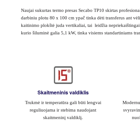
Naujai sukurtas termo presas Secabo TP10 skirtas profesional
darbiniu plotu 80 x 100 cm ypač tinka dėti transferus ant vėli
kaitinimo plokštė juda vertikaliai, tai leidžia nepriekaišting
kurio šiluminė galia 5,1 kW, tinka visiems standartiniams tra
Skaitmeninis valdiklis
Trukmė ir temperatūra gali būti lengvai
Modernus
reguliuojama ir stebima naudojant
svyravim
skaitmeninį valdiklį.
nuol