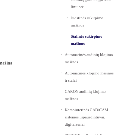
liniuotė
Juostinės sukirpimo
mašinos
Stalinės sukirpimo
mašinos
Automatinės audinių klojimo
mašinos
 mažina
Automatinės klojimo mašinos
ir stalai
CARON audinių klojimo
mašinos
Kompiuterinės CAD/CAM
sistemos , spausdintuvai,
digitaizeriai