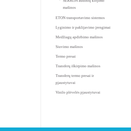
SERKON audinių klojimo
mašinos
ETON transportavimo sistemos
Lyginimo ir paklijavimo įrengimai
Medžiagų apdirbimo mašinos
Siuvimo mašinos
Termo presai
Transferų iškirpimo mašinos
Transferų termo presai ir
pjaustytuvai
Vinilo plėvelės pjaustytuvai