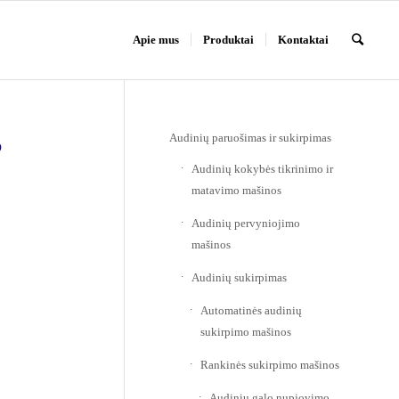
Apie mus
Produktai
Kontaktai
Audinių paruošimas ir sukirpimas
o
Audinių kokybės tikrinimo ir
matavimo mašinos
Audinių pervyniojimo
mašinos
Audinių sukirpimas
Automatinės audinių
sukirpimo mašinos
Rankinės sukirpimo mašinos
Audinių galo nupjovimo