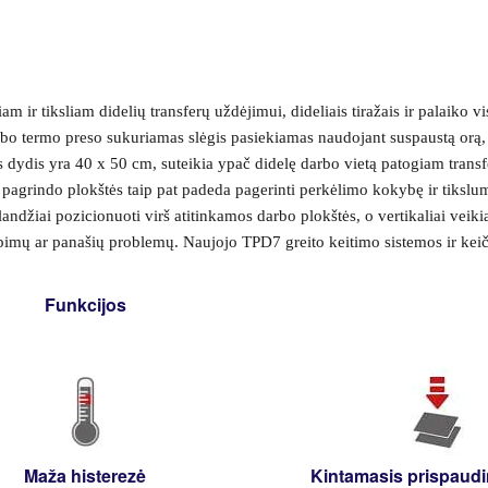
 ir tiksliam didelių transferų uždėjimui, dideliais tiražais ir palaiko vi
o termo preso sukuriamas slėgis pasiekiamas naudojant suspaustą orą, o
 dydis yra 40 x 50 cm, suteikia ypač didelę darbo vietą patogiam trans
s pagrindo plokštės taip pat padeda pagerinti perkėlimo kokybę ir tikslu
ndžiai pozicionuoti virš atitinkamos darbo plokštės, o vertikaliai veikia
tapimų ar panašių problemų. Naujojo TPD7 greito keitimo sistemos ir ke
Funkcijos
Maža histerezė
Kintamasis prispaudi