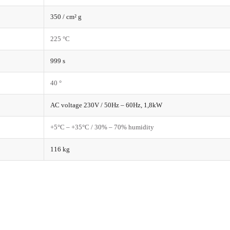
350 / cm² g
225 °C
999 s
40 °
AC voltage 230V / 50Hz – 60Hz, 1,8kW
+5°C – +35°C / 30% – 70% humidity
116 kg