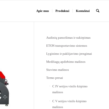
Apie mus
Produktai
Kontaktai
Audinių paruošimas ir sukirpimas
ETON transportavimo sistemos
Lyginimo ir paklijavimo įrengimai
Medžiagų apdirbimo mašinos
Siuvimo mašinos
Termo presai
C IV serijos vinilo kirpimo
mašinos
C V serijos vinilo kirpimo
mašinos