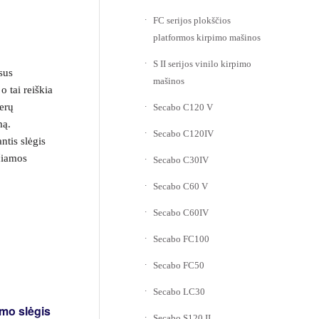
FC serijos plokščios
platformos kirpimo mašinos
S II serijos vinilo kirpimo
sus
mašinos
 tai reiškia
ferų
Secabo C120 V
mą.
Secabo C120IV
ntis slėgis
ičiamos
Secabo C30IV
Secabo C60 V
Secabo C60IV
Secabo FC100
Secabo FC50
Secabo LC30
mo slėgis
Secabo S120 II