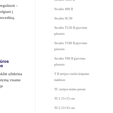
reguliuoti –
Secabo S60 II
elgiant į
procedūrą.
Secabo SC30
Secabo T120 II pjovimo
ploteris
Secabo T160 II pjovimo
ploteris
Secabo T60 II pjovimo
tūros
ploteris
as
T II serijos vinilo kirpimo
kštė užtikrina
mašinos
rstymą visame
je
TC serijos termo presai
TC1 15×15 cm
TC2 23×33 cm