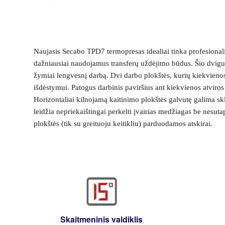
Naujasis Secabo TPD7 termopresas idealiai tinka profesionaliam
dažniausiai naudojamus transferų uždėjimo būdus. Šio dvigub
žymiai lengvesnį darbą. Dvi darbo plokštės, kurių kiekvienos
išdėstymui. Patogus darbinis paviršius ant kiekvienos atviro
Horizontaliai kilnojamą kaitinimo plokštės galvutę galima skla
leidžia nepriekaištingai perkelti įvairias medžiagas be nesu
plokštės (tik su greituoju keitikliu) parduodamos atskirai.
Skaitmeninis valdiklis