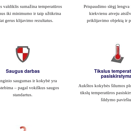
 valdiklis sumažina temperatūros
Prispaudimo slėgį lengva 
us iki minimumo ir taip užtikrina
kiekvienu atveju atsižv
at gerus klijavimo rezultatus.
priklijavimo objektą ir 
Saugus darbas
Tikslus tempera
pasiskirstym
enginio saugumas ir kokybė yra
Aukštos kokybės šilumos plo
stebima – pagal vokiškus saugos
tikslų temperatūros pasiski
standartus.
šildymo paviršiu