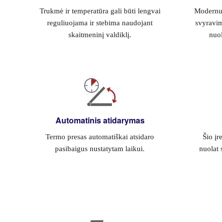
Trukmė ir temperatūra gali būti lengvai
Modernus
reguliuojama ir stebima naudojant
svyravim
skaitmeninį valdiklį.
nuol
Automatinis atidarymas
Termo presas automatiškai atsidaro
Šio įr
pasibaigus nustatytam laikui.
nuolat 