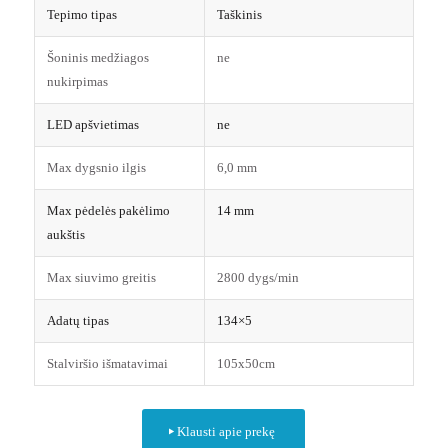
Tepimo tipas
Taškinis
Šoninis medžiagos
ne
nukirpimas
LED apšvietimas
ne
Max dygsnio ilgis
6,0 mm
Max pėdelės pakėlimo
14 mm
aukštis
Max siuvimo greitis
2800 dygs/min
Adatų tipas
134×5
Stalviršio išmatavimai
105x50cm
Klausti apie prekę