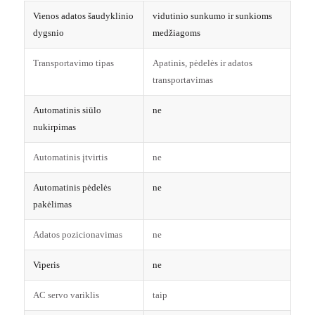
Vienos adatos šaudyklinio
vidutinio sunkumo ir sunkioms
dygsnio
medžiagoms
Transportavimo tipas
Apatinis, pėdelės ir adatos
transportavimas
Automatinis siūlo
ne
nukirpimas
Automatinis įtvirtis
ne
Automatinis pėdelės
ne
pakėlimas
Adatos pozicionavimas
ne
Viperis
ne
AC servo variklis
taip