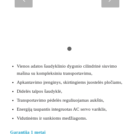
1
2
Vienos adatos šaudyklinio dygsnio cilindrinė siuvimo
mašina su kompleksiniu transportavimu,
Apkantavimo įrenginys, skirtingiems juostelės pločiams,
Didelės talpos šaudyklė,
Transportavimo pėdelės reguliuojamas aukštis,
Energiją taupantis integruotas AC servo variklis,
Vidutinėms ir sunkioms medžiagoms.
Garantija 1 metai