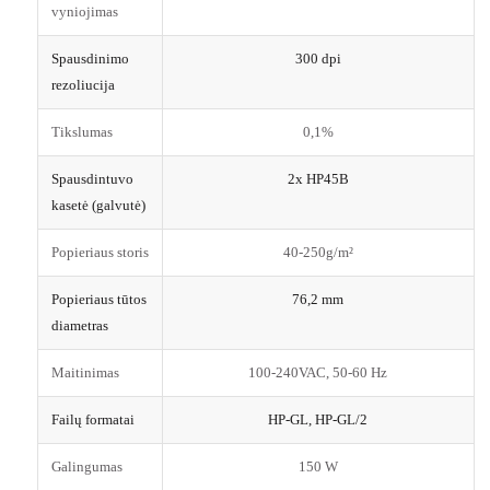
vyniojimas
Spausdinimo
300 dpi
rezoliucija
Tikslumas
0,1%
Spausdintuvo
2x HP45B
kasetė (galvutė)
Popieriaus storis
40-250g/m²
Popieriaus tūtos
76,2 mm
diametras
Maitinimas
100-240VAC, 50-60 Hz
Failų formatai
HP-GL, HP-GL/2
Galingumas
150 W