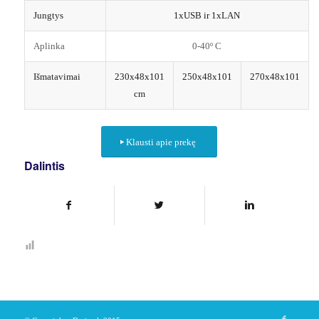
Jungtys
1xUSB ir 1xLAN
Aplinka
0-40º C
Išmatavimai
230x48x101
250x48x101
270x48x101
cm
Klausti apie prekę
Dalintis