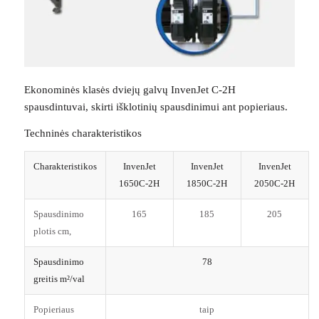
Ekonominės klasės dviejų galvų InvenJet C-2H
spausdintuvai, skirti išklotinių spausdinimui ant popieriaus.
Techninės charakteristikos
Charakteristikos
InvenJet
InvenJet
InvenJet
1650C-2H
1850C-2H
2050C-2H
Spausdinimo
165
185
205
plotis cm,
Spausdinimo
78
greitis m²/val
Popieriaus
taip